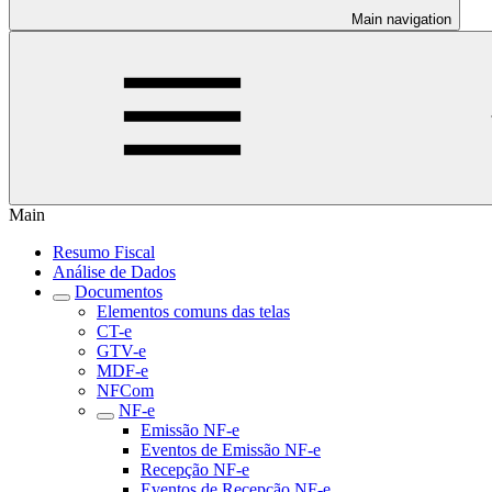
Main navigation
Main
Resumo Fiscal
Análise de Dados
Documentos
Elementos comuns das telas
CT-e
GTV-e
MDF-e
NFCom
NF-e
Emissão NF-e
Eventos de Emissão NF-e
Recepção NF-e
Eventos de Recepção NF-e