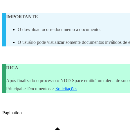
IMPORTANTE
O download ocorre documento a documento.
O usuário pode visualizar somente documentos inválidos de e
DICA
Após finalizado o processo o NDD Space emitirá um alerta de suces
Principal > Documentos >
Solicitações
.
Pagination