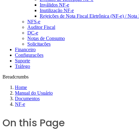
Inválidos NF-e
Inutilização NF-e
Rejeições de Nota Fiscal Eletrônica (NF-e) / Not
NFS-e
Auditor Fiscal
DC-e
Notas de Consumo
Solicitações
Financeiro
Configurações
Suporte
Tráfego
Breadcrumbs
Home
Manual do Usuário
Documentos
NF-e
On this Page