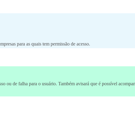
mpresas para as quais tem permissão de acesso.
so ou de falha para o usuário. Também avisará que é possível acompanh