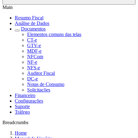
Main
Resumo Fiscal
Análise de Dados
Documentos
Elementos comuns das telas
CT-e
GTV-e
MDF-e
NFCom
NF-e
NFS-e
Auditor Fiscal
DC-e
Notas de Consumo
Solicitações
Financeiro
Configurações
Suporte
Tráfego
Breadcrumbs
Home