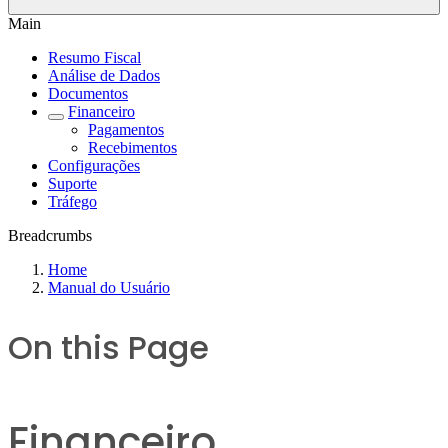
Main
Resumo Fiscal
Análise de Dados
Documentos
Financeiro
Pagamentos
Recebimentos
Configurações
Suporte
Tráfego
Breadcrumbs
Home
Manual do Usuário
On this Page
Financeiro