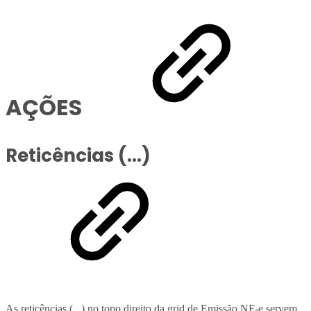
AÇÕES
Reticências (...)
As reticências (...) no topo direito da grid de Emissão NF-e servem