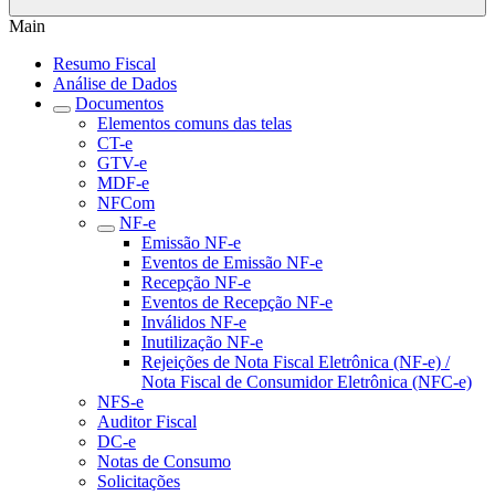
Main
Resumo Fiscal
Análise de Dados
Documentos
Elementos comuns das telas
CT-e
GTV-e
MDF-e
NFCom
NF-e
Emissão NF-e
Eventos de Emissão NF-e
Recepção NF-e
Eventos de Recepção NF-e
Inválidos NF-e
Inutilização NF-e
Rejeições de Nota Fiscal Eletrônica (NF-e) /
Nota Fiscal de Consumidor Eletrônica (NFC-e)
NFS-e
Auditor Fiscal
DC-e
Notas de Consumo
Solicitações