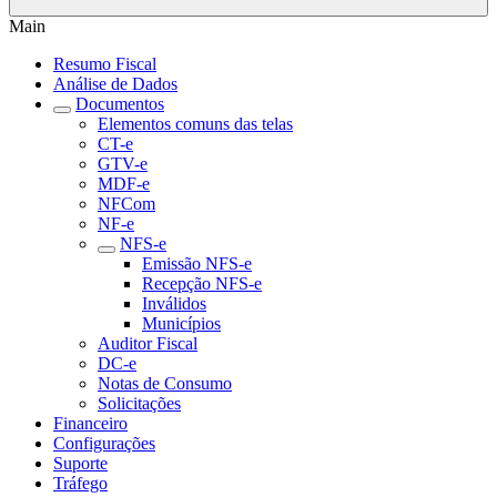
Main
Resumo Fiscal
Análise de Dados
Documentos
Elementos comuns das telas
CT-e
GTV-e
MDF-e
NFCom
NF-e
NFS-e
Emissão NFS-e
Recepção NFS-e
Inválidos
Municípios
Auditor Fiscal
DC-e
Notas de Consumo
Solicitações
Financeiro
Configurações
Suporte
Tráfego