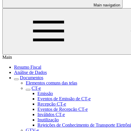
Main navigation
Main
Resumo Fiscal
Análise de Dados
Documentos
Elementos comuns das telas
CT-e
Emissão
Eventos de Emissão de CT-e
Recepção CT-e
Eventos de Recepção CT-e
Inválidos CT-e
Inutilização
Rejeições de Conhecimento de Transporte Eletrôn
GTV-e