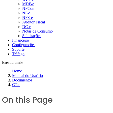
MDF-e
NFCom
NF-e
NFS-e
Auditor Fiscal
DC-e
Notas de Consumo
Solicitações
Financeiro
Configurações
Suporte
Tráfego
Breadcrumbs
Home
Manual do Usuário
Documentos
CT-e
On this Page