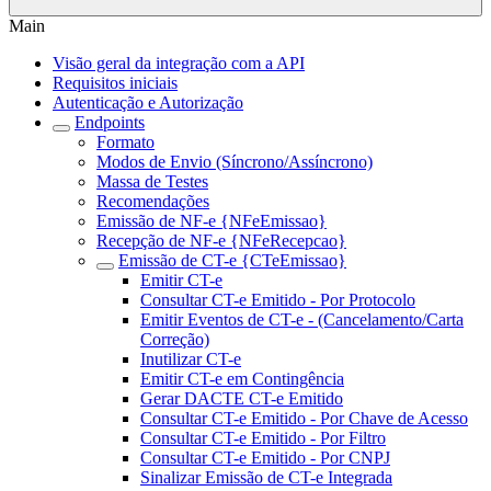
Main
Visão geral da integração com a API
Requisitos iniciais
Autenticação e Autorização
Endpoints
Formato
Modos de Envio (Síncrono/Assíncrono)
Massa de Testes
Recomendações
Emissão de NF-e {NFeEmissao}
Recepção de NF-e {NFeRecepcao}
Emissão de CT-e {CTeEmissao}
Emitir CT-e
Consultar CT-e Emitido - Por Protocolo
Emitir Eventos de CT-e - (Cancelamento/Carta
Correção)
Inutilizar CT-e
Emitir CT-e em Contingência
Gerar DACTE CT-e Emitido
Consultar CT-e Emitido - Por Chave de Acesso
Consultar CT-e Emitido - Por Filtro
Consultar CT-e Emitido - Por CNPJ
Sinalizar Emissão de CT-e Integrada