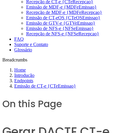
Recepção de CT-e {CTeRecepcao}
Emissão de MDF-e {MDFeEmissao}
Recepção de MDF-e {MDFeRecepcao}
Emissão de CT-eOS {CTeOSEmissao}
Emissão de GTV-e {GTVeEmissao}
Emissão de NFS-e {NFSeEmissao}
Recepção de NFS-e {NFSeRecepcao}
FAQ
Suporte e Contato
Glossário
Breadcrumbs
Home
Introdução
Endpoints
Emissão de CT-e {CTeEmissao}
On this Page
Gerar DACTE CT-e