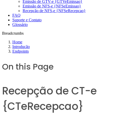
Emissão de GTV-e {GTVeEmissao}
Emissão de NFS-e {NFSeEmissao}
Recepção de NFS-e {NFSeRecepcao}
FAQ
Suporte e Contato
Glossário
Breadcrumbs
Home
Introdução
Endpoints
On this Page
Recepção de CT-e
{CTeRecepcao}