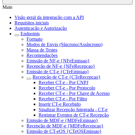
Main
Visão geral da integração com a API
Requisitos iniciais
Autenticação e Autorização
Endpoints
Formato
Modos de Envio (Síncrono/Assíncrono)
Massa de Testes
Recomendações
Emissão de NF-e {NFeEmissao}
Recepção de NF-e {NFeRecepcao}
Emissão de CT-e {CTeEmissao}
Recepção de CT-e {CTeRecepcao}
Receber CT-e - Por CNPJ
Receber CT-e - Por Protocolo
Receber CT-e - Por Chave de Acesso
Receber CT-e - Por Filtro
Inserir CT-e Recebido
Sinalizar Recepção Integrada - CT-e
Registrar Eventos de CT-e Recepção
Emissão de MDF-e {MDFeEmissao}
Recepção de MDF-e {MDFeRecepcao}
Emissão de CT-eOS {CTeOSEmissao}