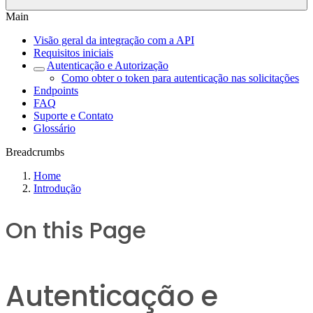
Main
Visão geral da integração com a API
Requisitos iniciais
Autenticação e Autorização
Como obter o token para autenticação nas solicitações
Endpoints
FAQ
Suporte e Contato
Glossário
Breadcrumbs
Home
Introdução
On this Page
Autenticação e