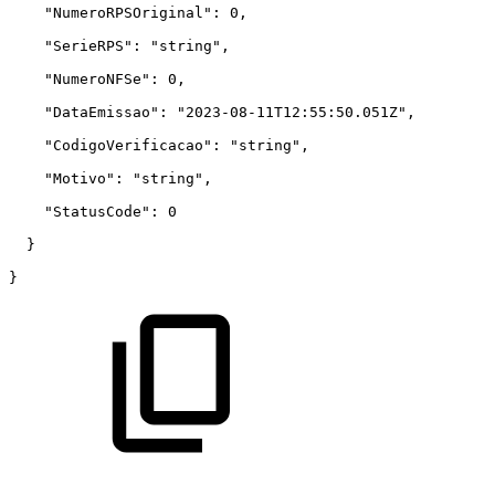
    "NumeroRPSOriginal": 0,
    "SerieRPS": "string",
    "NumeroNFSe": 0,
    "DataEmissao": "2023-08-11T12:55:50.051Z",
    "CodigoVerificacao": "string",
    "Motivo": "string",
    "StatusCode": 0
  }
}