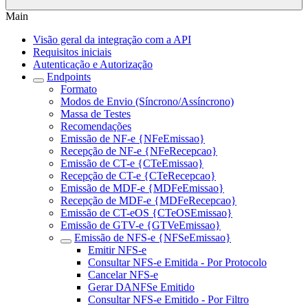
Main
Visão geral da integração com a API
Requisitos iniciais
Autenticação e Autorização
Endpoints
Formato
Modos de Envio (Síncrono/Assíncrono)
Massa de Testes
Recomendações
Emissão de NF-e {NFeEmissao}
Recepção de NF-e {NFeRecepcao}
Emissão de CT-e {CTeEmissao}
Recepção de CT-e {CTeRecepcao}
Emissão de MDF-e {MDFeEmissao}
Recepção de MDF-e {MDFeRecepcao}
Emissão de CT-eOS {CTeOSEmissao}
Emissão de GTV-e {GTVeEmissao}
Emissão de NFS-e {NFSeEmissao}
Emitir NFS-e
Consultar NFS-e Emitida - Por Protocolo
Cancelar NFS-e
Gerar DANFSe Emitido
Consultar NFS-e Emitido - Por Filtro