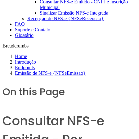
Consultar NFS-e Emitido - CNPJ e Inscrição
Municipal
Sinalizar Emissão NFS-e Integrada
Recepção de NFS-e {NFSeRecepcao}
FAQ
Suporte e Contato
Glossário
Breadcrumbs
Home
Introdução
Endpoints
Emissão de NFS-e {NFSeEmissao}
On this Page
Consultar NFS-e