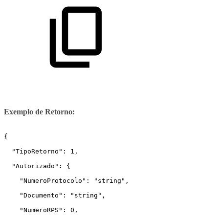
Exemplo de Retorno:
{
  "TipoRetorno": 1,
  "Autorizado": {
    "NumeroProtocolo": "string",
    "Documento": "string",
    "NumeroRPS": 0,