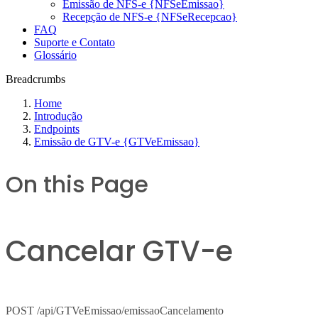
Emissão de NFS-e {NFSeEmissao}
Recepção de NFS-e {NFSeRecepcao}
FAQ
Suporte e Contato
Glossário
Breadcrumbs
Home
Introdução
Endpoints
Emissão de GTV-e {GTVeEmissao}
On this Page
Cancelar GTV-e
POST /api/GTVeEmissao/emissaoCancelamento