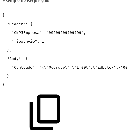
Exemplo de Requisição:
{
  "Header": {
    "CNPJEmpresa": "99999999999999",
    "TipoEnvio": 1
  },
  "Body": {
    "Conteudo": "{\"@versao\":\"1.00\",\"idLote\":\"000
  }
}