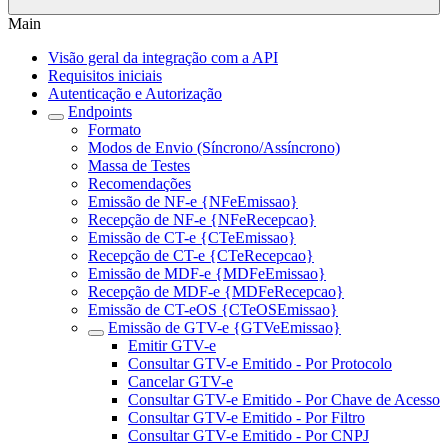
Main
Visão geral da integração com a API
Requisitos iniciais
Autenticação e Autorização
Endpoints
Formato
Modos de Envio (Síncrono/Assíncrono)
Massa de Testes
Recomendações
Emissão de NF-e {NFeEmissao}
Recepção de NF-e {NFeRecepcao}
Emissão de CT-e {CTeEmissao}
Recepção de CT-e {CTeRecepcao}
Emissão de MDF-e {MDFeEmissao}
Recepção de MDF-e {MDFeRecepcao}
Emissão de CT-eOS {CTeOSEmissao}
Emissão de GTV-e {GTVeEmissao}
Emitir GTV-e
Consultar GTV-e Emitido - Por Protocolo
Cancelar GTV-e
Consultar GTV-e Emitido - Por Chave de Acesso
Consultar GTV-e Emitido - Por Filtro
Consultar GTV-e Emitido - Por CNPJ