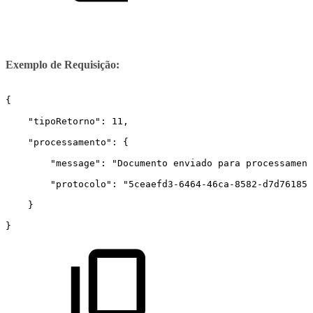
Exemplo de Requisição:
{
    "tipoRetorno": 11,
    "processamento": {
        "message": "Documento enviado para processament
        "protocolo": "5ceaefd3-6464-46ca-8582-d7d761854
    }
}