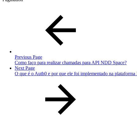
Previous Page
Como faço para realizar chamadas para API NDD Space?
Next Page
O que é o Auth0 e por que ele foi implementado na platafor