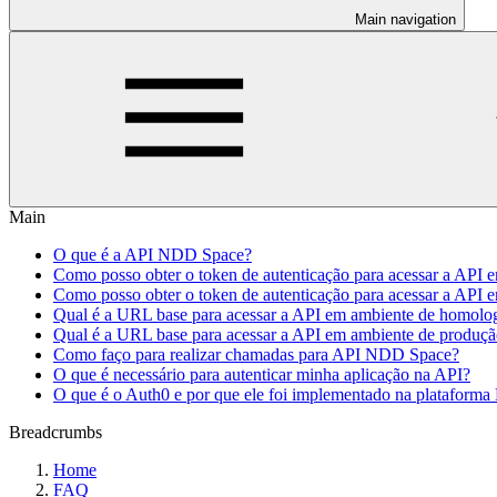
Main navigation
Main
O que é a API NDD Space?
Como posso obter o token de autenticação para acessar a API
Como posso obter o token de autenticação para acessar a API 
Qual é a URL base para acessar a API em ambiente de homolo
Qual é a URL base para acessar a API em ambiente de produç
Como faço para realizar chamadas para API NDD Space?
O que é necessário para autenticar minha aplicação na API?
O que é o Auth0 e por que ele foi implementado na platafor
Breadcrumbs
Home
FAQ