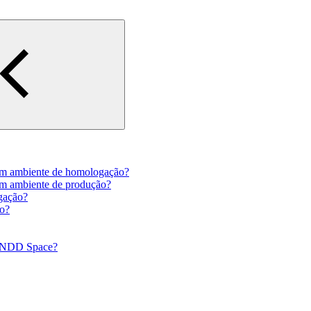
 em ambiente de homologação?
em ambiente de produção?
gação?
ão?
ma NDD Space?